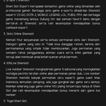
2. E-Sport Shienslot
Shien Slot Esport merupakan kompetisi game online yang dimainkan oleh
profesional gamer. Berbagai jenis game e-sports dihadirkan Shienslot
seperti CS:GO, DOTA 2, MOBILE LEGEND, LOL, PUBG, FIFA dan berbagai
game menantang lainnya. Dukung tim dan pemain favorit kamu dengan
bertaruh di Shienslot serta raih kesempatan mendapatkan bonus
cashback esport.
3. Slots Online Shienslot
Nikmati fitur kenyamanan serta sensasi permainan slots dari Shienslot.
Kategori game yang satu ini Tidak bisa dianggap remeh, karena dari
permainannya yang simple tidak membosankan, Juga permainan yang
semakin ramai penggunanya, animasi suara serta efek gambar yang
tersaji akan membuat anda betah nyaman untuk bermain.
4. IDNLive Shienslot
Live number Shienslot menghadirkan game tradisional yang meningkatkan
nostalgia pecinta taruhan online akan permainan jaman dulu. Live number
Shienslot memiliki banyak permainan seru seperti game suwit khas
Indonesia, kemudian samgong, ada juga gongball dan game seru lainnya.
Mainkan sekarang juga game online hits paling terpercaya hanya di Shien
Slot dan raih kesempatan mendapatkan bonus menarik dari game live
number.
5. Togel Shien Slot