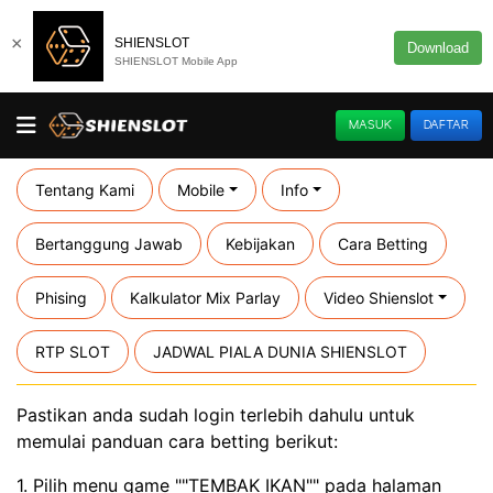
×
SHIENSLOT
Download
SHIENSLOT Mobile App
MASUK
DAFTAR
Tentang Kami
Mobile
Info
Bertanggung Jawab
Kebijakan
Cara Betting
Phising
Kalkulator Mix Parlay
Video Shienslot
RTP SLOT
JADWAL PIALA DUNIA SHIENSLOT
Pastikan anda sudah login terlebih dahulu untuk
memulai panduan cara betting berikut:
1. Pilih menu game ""TEMBAK IKAN"" pada halaman