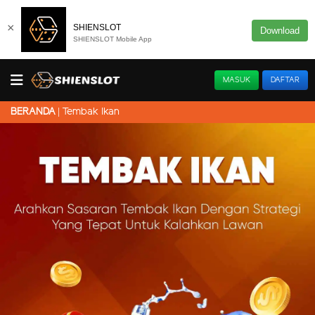
×
SHIENSLOT
Download
SHIENSLOT Mobile App
MASUK
DAFTAR
Tembak Ikan
BERANDA