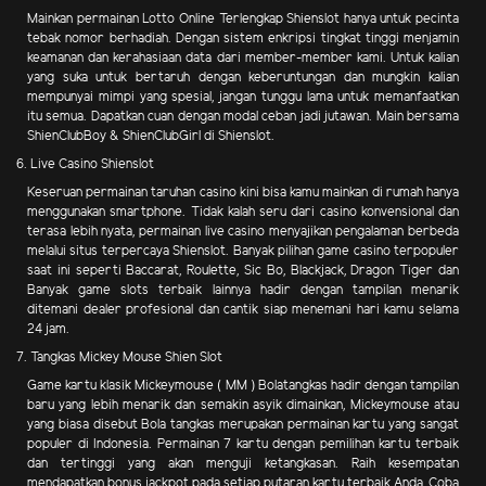
Mainkan permainan Lotto Online Terlengkap Shienslot hanya untuk pecinta
tebak nomor berhadiah. Dengan sistem enkripsi tingkat tinggi menjamin
keamanan dan kerahasiaan data dari member-member kami. Untuk kalian
yang suka untuk bertaruh dengan keberuntungan dan mungkin kalian
mempunyai mimpi yang spesial, jangan tunggu lama untuk memanfaatkan
itu semua. Dapatkan cuan dengan modal ceban jadi jutawan. Main bersama
ShienClubBoy & ShienClubGirl di Shienslot.
6. Live Casino Shienslot
Keseruan permainan taruhan casino kini bisa kamu mainkan di rumah hanya
menggunakan smartphone. Tidak kalah seru dari casino konvensional dan
terasa lebih nyata, permainan live casino menyajikan pengalaman berbeda
melalui situs terpercaya Shienslot. Banyak pilihan game casino terpopuler
saat ini seperti Baccarat, Roulette, Sic Bo, Blackjack, Dragon Tiger dan
Banyak game slots terbaik lainnya hadir dengan tampilan menarik
ditemani dealer profesional dan cantik siap menemani hari kamu selama
24 jam.
7. Tangkas Mickey Mouse Shien Slot
Game kartu klasik Mickeymouse ( MM ) Bolatangkas hadir dengan tampilan
baru yang lebih menarik dan semakin asyik dimainkan, Mickeymouse atau
yang biasa disebut Bola tangkas merupakan permainan kartu yang sangat
populer di Indonesia. Permainan 7 kartu dengan pemilihan kartu terbaik
dan tertinggi yang akan menguji ketangkasan. Raih kesempatan
mendapatkan bonus jackpot pada setiap putaran kartu terbaik Anda, Coba