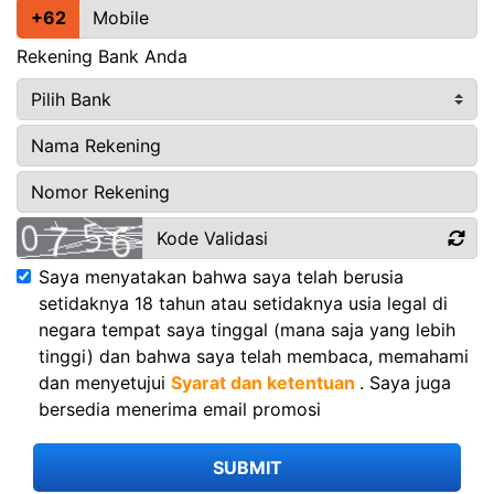
+62
Rekening Bank Anda
Saya menyatakan bahwa saya telah berusia
setidaknya 18 tahun atau setidaknya usia legal di
negara tempat saya tinggal (mana saja yang lebih
tinggi) dan bahwa saya telah membaca, memahami
dan menyetujui
Syarat dan ketentuan
. Saya juga
bersedia menerima email promosi
SUBMIT